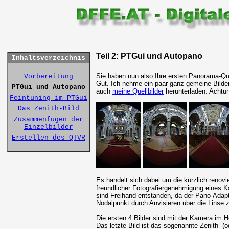
Teil 2: PTGui und Autopano
Inhaltsverzeichnis
Sie haben nun also Ihre ersten Panorama-Quel
Vorbereitung
Gut. Ich nehme ein paar ganz gemeine Bilde
PTGui und Autopano
auch
meine Quellbilder
herunterladen. Achtung
Feintuning im PTGui
Das Zenith-Bild
Zusammenfügen der

Einzelbilder
Erstellen des QTVR
Es handelt sich dabei um die kürzlich renovie
freundlicher Fotografiergenehmigung eines Ka
sind Freihand entstanden, da der Pano-Adapt
Nodalpunkt durch Anvisieren über die Linse 
Die ersten 4 Bilder sind mit der Kamera im 
Das letzte Bild ist das sogenannte Zenith- (