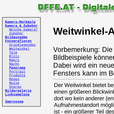
Kamera-Merkmale
Kamera & Zubehör
Weitwinkel-
Welche Kamera?
Zubehör
Bildausgabe
Fotografieren
Grundlegendes
Vorbemerkung: Die 
Weitwinkel
Tele
Bildbeispiele könne
Blitz
Makro
Dabei wird ein neu
Nacht
Panorama
Fensters kann im B
Portrait
Produkte
Regen
Reise
Der Weitwinkel bietet be
Stereo
einen größeren Blickwin
Bildergalerie
Linksammlung
dort wo kein anderer (ent
Impressum
Aufnahmestandort mögli
ist - ein größerer Teil d