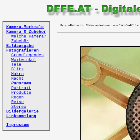
Beispielbilder für Makroaufnahmen von "WinSoft" Kar
Kamera-Merkmale
Kamera & Zubehör
Welche Kamera?
Zubehör
Bildausgabe
Fotografieren
Grundlegendes
Weitwinkel
Tele
Blitz
Makro
Nacht
Panorama
Portrait
Produkte
Regen
Reise
Stereo
Bildergalerie
Linksammlung
Impressum