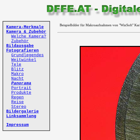
Beispielbilder für Makroaufnahmen von "WinSoft" Kar
Kamera-Merkmale
Kamera & Zubehör
Welche Kamera?
Zubehör
Bildausgabe
Fotografieren
Grundlegendes
Weitwinkel
Tele
Blitz
Makro
Nacht
Panorama
Portrait
Produkte
Regen
Reise
Stereo
Bildergalerie
Linksammlung
Impressum